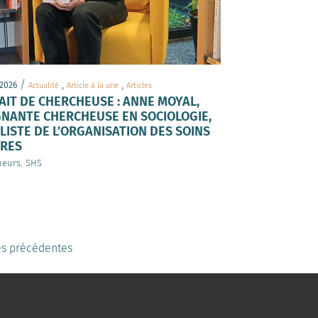
/
,
,
 2026
Actualité
Article à la une
Articles
IT DE CHERCHEUSE : ANNE MOYAL,
GNANTE CHERCHEUSE EN SOCIOLOGIE,
LISTE DE L’ORGANISATION DES SOINS
IRES
heurs
,
SHS
es précédentes