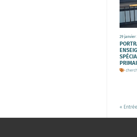
29 janvier
PORTRA
ENSEI
SPÉCIA
PRIMA
cherc
« Entré