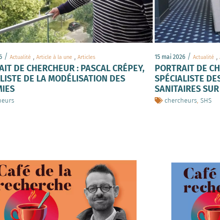
/
,
,
/
,
6
15 mai 2026
Actualité
Article à la une
Articles
Actualité
IT DE CHERCHEUR : PASCAL CRÉPEY,
PORTRAIT DE C
LISTE DE LA MODÉLISATION DES
SPÉCIALISTE DE
MIES
SANITAIRES SUR
heurs
chercheurs
,
SHS