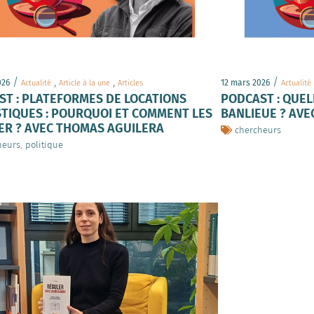
/
,
,
/
026
12 mars 2026
Actualité
Article à la une
Articles
Actualité
ST : PLATEFORMES DE LOCATIONS
PODCAST : QUELL
TIQUES : POURQUOI ET COMMENT LES
BANLIEUE ? AVE
ER ? AVEC THOMAS AGUILERA
chercheurs
heurs
,
politique