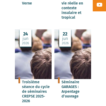
Verne
vie réelle en
contexte
insulaire et
tropical
24
22
jun
jun
2026
2026
Troisième
Séminaire
séance du cycle
GARAGES :
de séminaires
Arpentage
CREPSE 2025-
d’ouvrage
2026