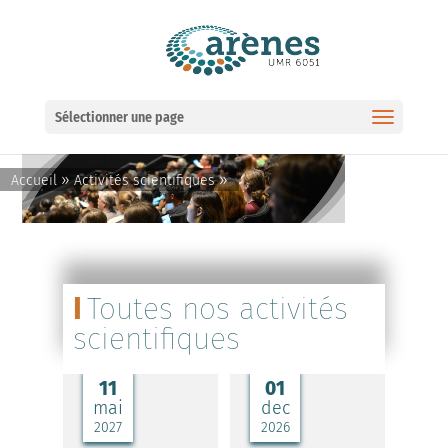
Ouvrir la barre d’outils
Sélectionner une page
»
»
Accueil
Activités scientifiques
Toutes nos activités
scientifiques
11
01
mai
dec
2027
2026