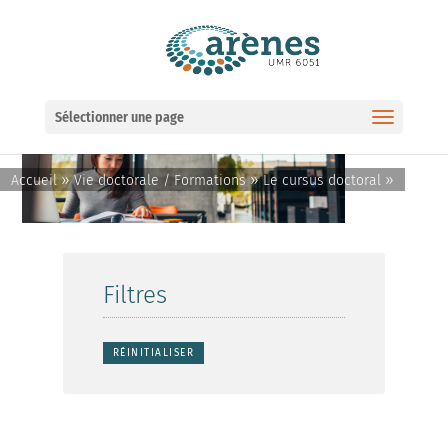
Ouvrir la barre d’outils
Sélectionner une page
»
»
»
Accueil
Vie doctorale / Formations
Le cursus doctoral
Filtres
RÉINITIALISER