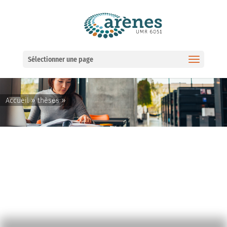
Ouvrir la barre d’outils
Sélectionner une page
»
»
Accueil
thèses