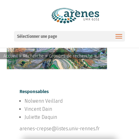
Ouvrir la barre d’outils
Sélectionner une page
»
»
»
Accueil
Recherche
Groupes de recherche
Responsables
Nolwenn Veillard
Vincent Dain
Juliette Daquin
arenes-crepse@listes.univ-rennes.fr