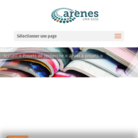
Ouvrir la barre d’outils
Sélectionner une page
»
»
»
Accueil
Projets de recherche
Appel à projets