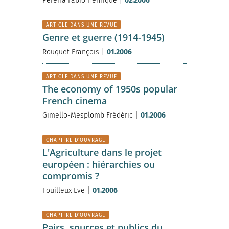
Pereira Fabio Henrique
02.2006
ARTICLE DANS UNE REVUE
Genre et guerre (1914-1945)
|
Rouquet François
01.2006
ARTICLE DANS UNE REVUE
The economy of 1950s popular
French cinema
|
Gimello-Mesplomb Frédéric
01.2006
CHAPITRE D'OUVRAGE
L'Agriculture dans le projet
européen : hiérarchies ou
compromis ?
|
Fouilleux Eve
01.2006
CHAPITRE D'OUVRAGE
Pairs, sources et publics du