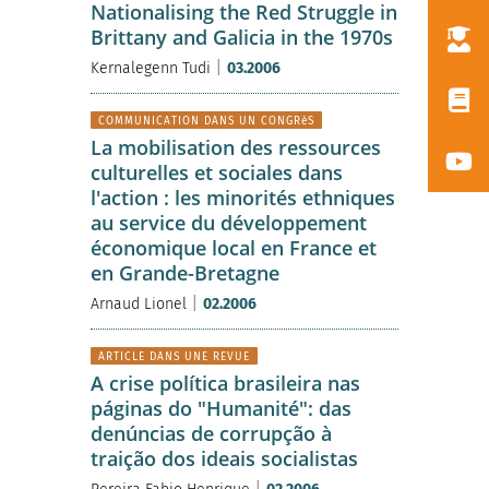
Nationalising the Red Struggle in
Brittany and Galicia in the 1970s
|
Kernalegenn Tudi
03.2006
COMMUNICATION DANS UN CONGRèS
La mobilisation des ressources
culturelles et sociales dans
l'action : les minorités ethniques
au service du développement
économique local en France et
en Grande-Bretagne
|
Arnaud Lionel
02.2006
ARTICLE DANS UNE REVUE
A crise política brasileira nas
páginas do "Humanité": das
denúncias de corrupção à
traição dos ideais socialistas
|