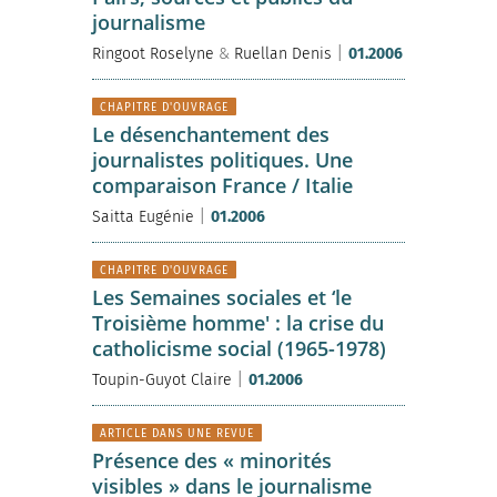
journalisme
|
Ringoot Roselyne
&
Ruellan Denis
01.2006
CHAPITRE D'OUVRAGE
Le désenchantement des
journalistes politiques. Une
comparaison France / Italie
|
Saitta Eugénie
01.2006
CHAPITRE D'OUVRAGE
Les Semaines sociales et ‘le
Troisième homme' : la crise du
catholicisme social (1965-1978)
|
Toupin-Guyot Claire
01.2006
ARTICLE DANS UNE REVUE
Présence des « minorités
visibles » dans le journalisme