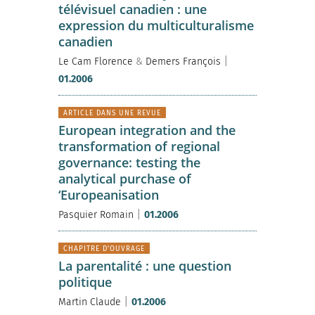
télévisuel canadien : une
expression du multiculturalisme
canadien
|
Le Cam Florence
&
Demers François
01.2006
ARTICLE DANS UNE REVUE
European integration and the
transformation of regional
governance: testing the
analytical purchase of
‘Europeanisation
|
Pasquier Romain
01.2006
CHAPITRE D'OUVRAGE
La parentalité : une question
politique
|
Martin Claude
01.2006