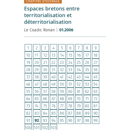
CHAPITRE D'OUVRAGE
Espaces bretons entre
territorialisation et
déterritorialisation
|
Le Coadic Ronan
01.2006
1
2
3
4
5
6
7
8
9
10
11
12
13
14
15
16
17
18
19
20
21
22
23
24
25
26
27
28
29
30
31
32
33
34
35
36
37
38
39
40
41
42
43
44
45
46
47
48
49
50
51
52
53
54
55
56
57
58
59
60
61
62
63
64
65
66
67
68
69
70
71
72
73
74
75
76
77
78
79
80
81
82
83
84
85
86
87
88
89
90
91
92
93
94
95
96
97
98
99
100
101
102
103