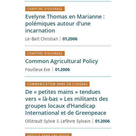
CHAPITRE D'OUVRAGE
Evelyne Thomas en Marianne :
polémiques autour d'une
incarnation
|
Le-Bart Christian
01.2006
CHAPITRE D'OUVRAGE
Common Agricultural Policy
|
Fouilleux Eve
01.2006
COMMUNICATION DANS UN CONGRèS
De « petites mains » tendues
vers « là-bas » Les militants des
groupes locaux d’Handicap
International et de Greenpeace
|
Ollitrault Sylvie
&
Lefèvre Sylvain
01.2006
ARTICLE DANS UNE REVUE