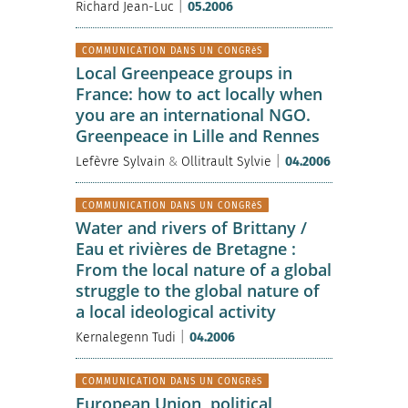
|
Richard Jean-Luc
05.2006
COMMUNICATION DANS UN CONGRèS
Local Greenpeace groups in
France: how to act locally when
you are an international NGO.
Greenpeace in Lille and Rennes
|
Lefèvre Sylvain
&
Ollitrault Sylvie
04.2006
COMMUNICATION DANS UN CONGRèS
Water and rivers of Brittany /
Eau et rivières de Bretagne :
From the local nature of a global
struggle to the global nature of
a local ideological activity
|
Kernalegenn Tudi
04.2006
COMMUNICATION DANS UN CONGRèS
European Union, political