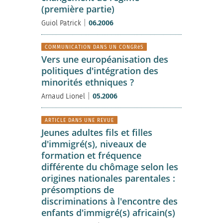
(première partie)
|
Guiol Patrick
06.2006
COMMUNICATION DANS UN CONGRèS
Vers une européanisation des
politiques d'intégration des
minorités ethniques ?
|
Arnaud Lionel
05.2006
ARTICLE DANS UNE REVUE
Jeunes adultes fils et filles
d'immigré(s), niveaux de
formation et fréquence
différente du chômage selon les
origines nationales parentales :
présomptions de
discriminations à l'encontre des
enfants d'immigré(s) africain(s)