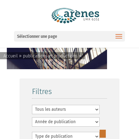
Ouvrir la barre d’outils
Sélectionner une page
»
»
Accueil
publications et productions
Filtres