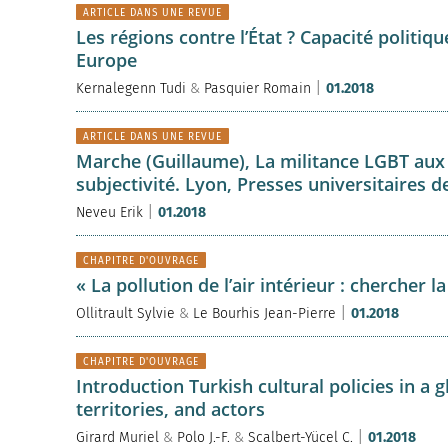
ARTICLE DANS UNE REVUE
Les régions contre l’État ? Capacité politiq
Europe
|
Kernalegenn Tudi
&
Pasquier Romain
01.2018
ARTICLE DANS UNE REVUE
Marche (Guillaume), La militance LGBT aux É
subjectivité. Lyon, Presses universitaires de
|
Neveu Erik
01.2018
CHAPITRE D'OUVRAGE
« La pollution de l’air intérieur : chercher 
|
Ollitrault Sylvie
&
Le Bourhis Jean-Pierre
01.2018
CHAPITRE D'OUVRAGE
Introduction Turkish cultural policies in a g
territories, and actors
|
Girard Muriel
&
Polo J.-F.
&
Scalbert-Yücel C.
01.2018