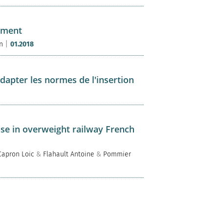
rnment
|
n
01.2018
apter les normes de l'insertion
ose in overweight railway French
Capron Loic
&
Flahault Antoine
&
Pommier