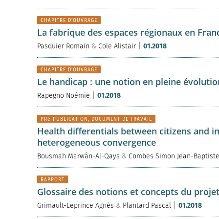
CHAPITRE D'OUVRAGE
La fabrique des espaces régionaux en France 
|
Pasquier Romain
&
Cole Alistair
01.2018
CHAPITRE D'OUVRAGE
Le handicap : une notion en pleine évolution
|
Rapegno Noémie
01.2018
PRé-PUBLICATION, DOCUMENT DE TRAVAIL
Health differentials between citizens and i
heterogeneous convergence
Bousmah Marwân-Al-Qays
&
Combes Simon Jean-Baptist
RAPPORT
Glossaire des notions et concepts du proje
|
Grimault-Leprince Agnès
&
Plantard Pascal
01.2018