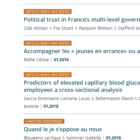
ARTICLE DANS UNE REVUE
Political trust in France’s multi-level gove
Cole Alistair
&
Fox Stuart
&
Pasquier Romain
&
Stafford Ia
ARTICLE DANS UNE REVUE
Accompagner les « jeunes en errance» ou ad
|
Rothé Céline
01.2018
ARTICLE DANS UNE REVUE
Predictors of elevated capillary blood gluc
employees a cross-sectional analysis
Garcia Emminarie Luisiana Lucas
&
Debensason David
&
|
Jeanine
01.2018
CHAPITRE D'OUVRAGE
Quand le je s’oppose au nous
|
Bleuwenn Lechaux
&
Sommier Isabelle
01.2018