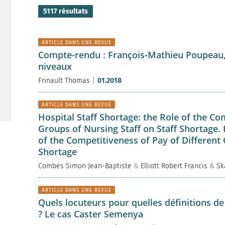
5117 résultats
ARTICLE DANS UNE REVUE
Compte-rendu : François-Mathieu Poupeau,
niveaux
|
Frinault Thomas
01.2018
ARTICLE DANS UNE REVUE
Hospital Staff Shortage: the Role of the Co
Groups of Nursing Staff on Staff Shortage. 
of the Competitiveness of Pay of Different 
Shortage
Combes Simon Jean-Baptiste
&
Elliott Robert Francis
&
Sk
ARTICLE DANS UNE REVUE
Quels locuteurs pour quelles définitions de
? Le cas Caster Semenya