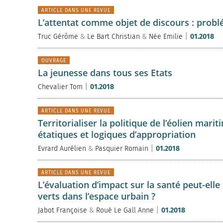
ARTICLE DANS UNE REVUE
L’attentat comme objet de discours : probl
|
Truc Gérôme
&
Le Bart Christian
&
Née Emilie
01.2018
OUVRAGE
La jeunesse dans tous ses Etats
|
Chevalier Tom
01.2018
ARTICLE DANS UNE REVUE
Territorialiser la politique de l’éolien mari
étatiques et logiques d’appropriation
|
Evrard Aurélien
&
Pasquier Romain
01.2018
ARTICLE DANS UNE REVUE
L’évaluation d’impact sur la santé peut-elle
verts dans l’espace urbain ?
|
Jabot Françoise
&
Roué Le Gall Anne
01.2018