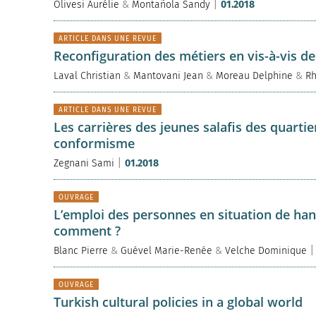
|
Olivesi Aurélie
&
Montañola Sandy
01.2018
ARTICLE DANS UNE REVUE
Reconfiguration des métiers en vis-à-vis de
Laval Christian
&
Mantovani Jean
&
Moreau Delphine
&
Rh
ARTICLE DANS UNE REVUE
Les carrières des jeunes salafis des quartier
conformisme
|
Zegnani Sami
01.2018
OUVRAGE
L’emploi des personnes en situation de hand
comment ?
Blanc Pierre
&
Guével Marie-Renée
&
Velche Dominique
OUVRAGE
Turkish cultural policies in a global world