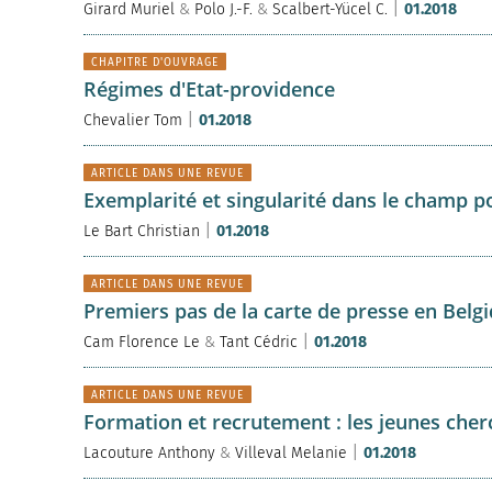
|
Girard Muriel
&
Polo J.-F.
&
Scalbert-Yücel C.
01.2018
CHAPITRE D'OUVRAGE
Régimes d'Etat-providence
|
Chevalier Tom
01.2018
ARTICLE DANS UNE REVUE
Exemplarité et singularité dans le champ pol
|
Le Bart Christian
01.2018
ARTICLE DANS UNE REVUE
Premiers pas de la carte de presse en Belg
|
Cam Florence Le
&
Tant Cédric
01.2018
ARTICLE DANS UNE REVUE
Formation et recrutement : les jeunes cher
|
Lacouture Anthony
&
Villeval Melanie
01.2018