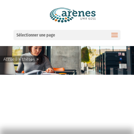
Ouvrir la barre d’outils
Sélectionner une page
»
»
Accueil
thèses