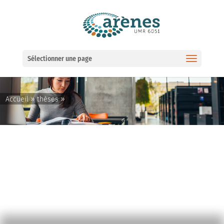
Ouvrir la barre d’outils
Sélectionner une page
»
»
Accueil
thèses