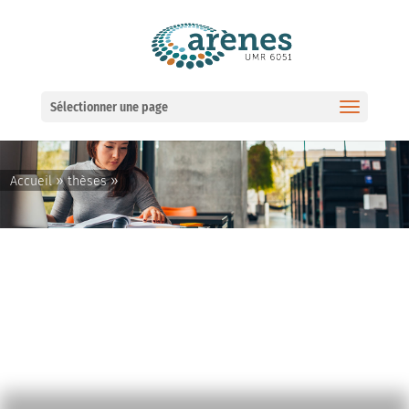
Ouvrir la barre d’outils
Sélectionner une page
»
»
Accueil
thèses