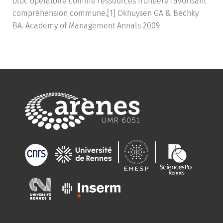
bloc opératoire comme ressources frontière favorisant
compréhension commune.[1] Okhuysen GA & Bechky
BA. Academy of Management Annals 2009