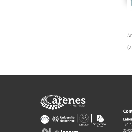
An
(2
Con
Labor
140 B
3570