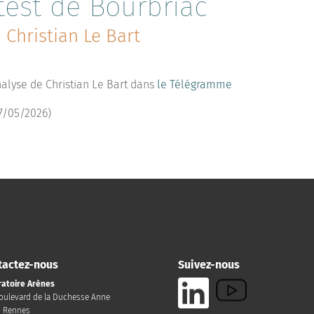
test de Bourbriac
Christian Le Bart
alyse de Christian Le Bart dans
le Télégramme
7/05/2026)
tactez-nous
Suivez-nous
atoire Arènes
oulevard de la Duchesse Anne
0 Rennes