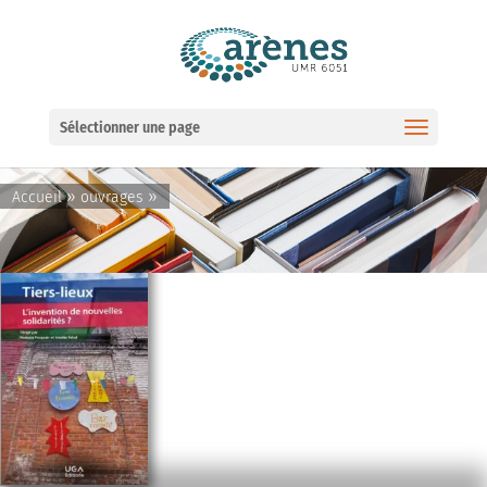
Ouvrir la barre d’outils
Sélectionner une page
»
»
Accueil
ouvrages