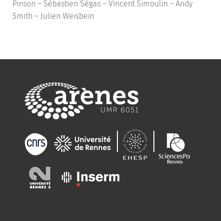
Pinson – Sébastien Ségas – Vincent Simoulin – Andy
Smith – Julien Weisbein