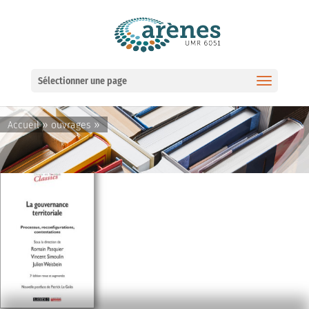
Ouvrir la barre d’outils
Sélectionner une page
»
»
Accueil
ouvrages