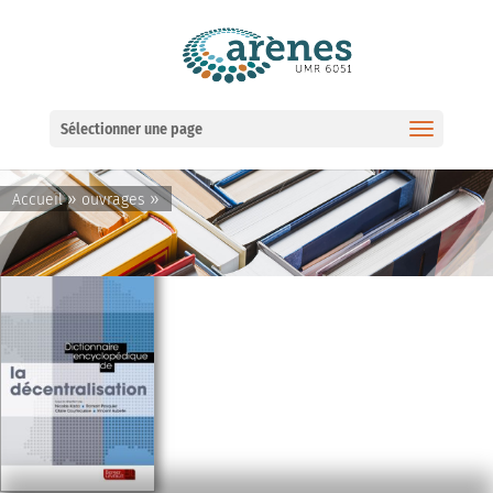
Ouvrir la barre d’outils
Sélectionner une page
»
»
Accueil
ouvrages