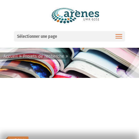
Ouvrir la barre d’outils
Sélectionner une page
»
»
Accueil
Projets de recherche