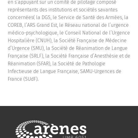
en s’appuyant sur un comité de pilotage composé
représentants des institutions et sociétés savantes
concernées( la DGS, le Service de Santé des Armées, la
COREB, l’ARS Grand Est, le Réseau national de l’urgence
médico-psychologique, le Conseil National de l’Urgence
Hospitalière (CNUH), la Société Française de Médecine
d’Urgence (SMU), la Société de Réanimation de Langue
Française (SRLF), la Société Française d’Anesthésie et de
Réanimation (SFAR), la Société de Pathologie
Infectieuse de Langue Française, SAMU-Urgences de
France (SUdF).