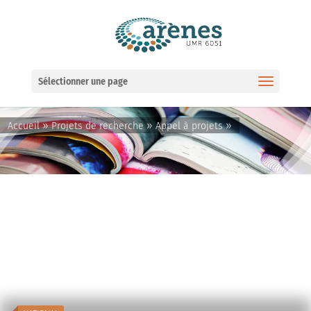
Ouvrir la barre d’outils
Sélectionner une page
»
»
»
Accueil
Projets de recherche
Appel à projets