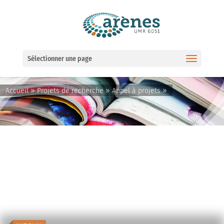
Ouvrir la barre d’outils
Sélectionner une page
»
»
»
Accueil
Projets de recherche
Appel à projets