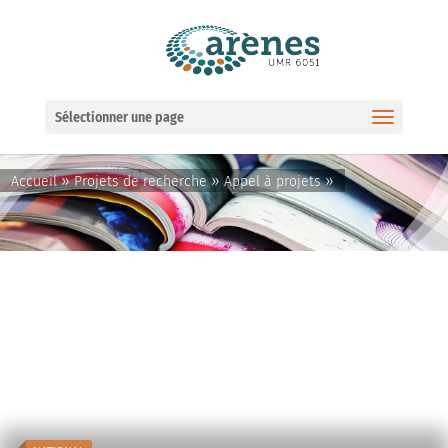
Ouvrir la barre d’outils
Sélectionner une page
»
»
»
Accueil
Projets de recherche
Appel à projets