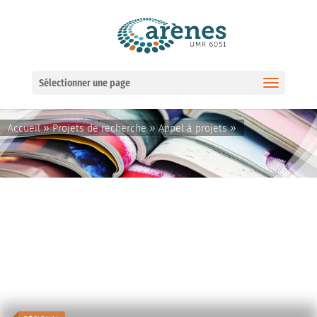
Ouvrir la barre d’outils
Sélectionner une page
»
»
»
Accueil
Projets de recherche
Appel à projets