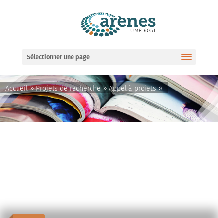
Ouvrir la barre d’outils
Sélectionner une page
»
»
»
Accueil
Projets de recherche
Appel à projets