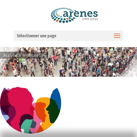
Ouvrir la barre d’outils
Sélectionner une page
»
»
Accueil
Membres