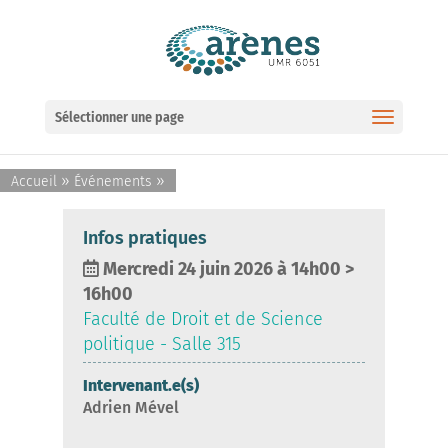
Ouvrir la barre d’outils
Sélectionner une page
»
»
Accueil
Événements
Infos pratiques
Mercredi 24 juin 2026 à 14h00
>
16h00
Faculté de Droit et de Science
politique - Salle 315
Intervenant.e(s)
Adrien Mével