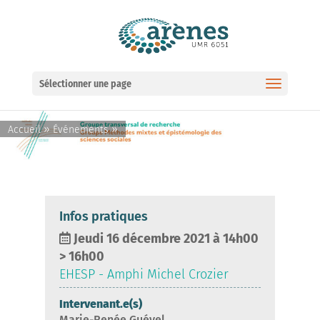
Ouvrir la barre d’outils
Sélectionner une page
»
»
Accueil
Événements
Infos pratiques
Jeudi 16 décembre 2021 à 14h00
>
16h00
EHESP - Amphi Michel Crozier
Intervenant.e(s)
Marie-Renée Guével