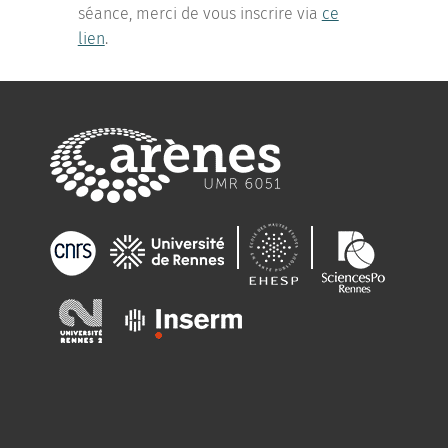
séance, merci de vous inscrire via
ce
lien
.