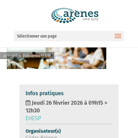
Ouvrir la barre d’outils
Sélectionner une page
»
»
Accueil
Événements
Infos pratiques
Jeudi 26 février 2026 à 09h15
>
12h30
EHESP
Organisateur(s)
Gildas Brégain